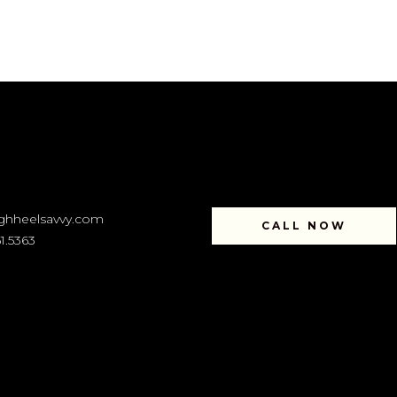
ghheelsavvy.com
CALL NOW
1.5363