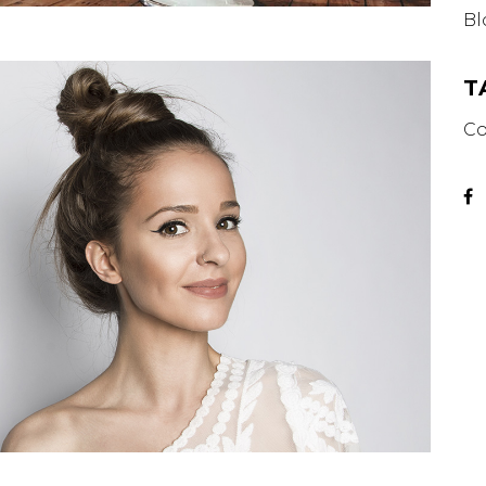
Bl
T
Co