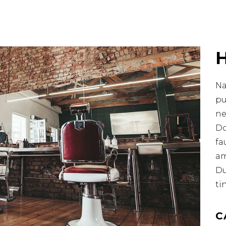
Na
pu
ne
Do
fa
am
Du
ti
C